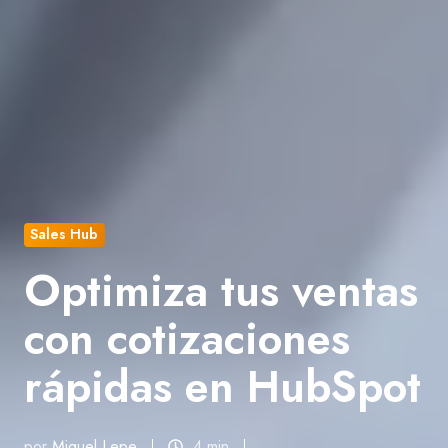
Sales Hub
Optimiza tus ventas
con cotizaciones
rápidas en HubSpot
por
Miguel Lepe
4 min