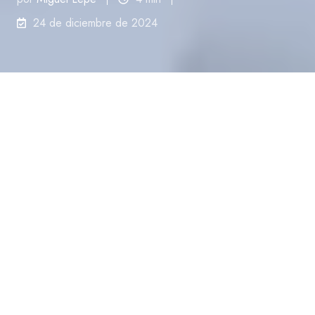
24 de diciembre de 2024
Potencia tus ventas con la creación
rápida de cotizaciones
En el mundo empresarial actual, la eficiencia es
clave para mantenerse competitivo. Una de las
herramientas más innovadoras y útiles para lograrlo
es la funcionalidad de creación de cotizaciones de
HubSpot. Esta plataforma permite a las empresas
generar cotizaciones de manera rápida y precisa,
directamente desde su catálogo de productos y
servicios en el CRM. Este proceso no solo