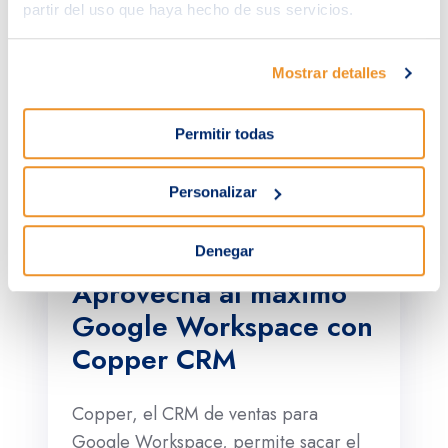
Seguimiento de metas
partir del uso que haya hecho de sus servicios.
del equipo de ventas
Mostrar detalles
Análisis de datos e
informes
Permitir todas
Personalizar
Denegar
Aprovecha al máximo
Google Workspace con
Copper CRM
Copper, el CRM de ventas para
Google Workspace, permite sacar el