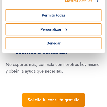
Mostrar detalles
Restaurar datos perdidos y
Permitir todas
configurar soluciones de
backup.
Personalizar
Migrar tus datos de correo
electrónico y Drive entre
Denegar
cuentas o consolas.
No esperes más, contacta con nosotros hoy mismo
y obtén la ayuda que necesitas.
Solicita tu consulta gratuita