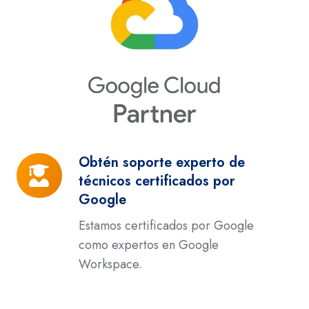
Obtén soporte experto de
Obtén
técnicos certificados por
soporte
Google
experto
de
Estamos certificados por Google
técnicos
como expertos en Google
certificados
Workspace.
por
Google