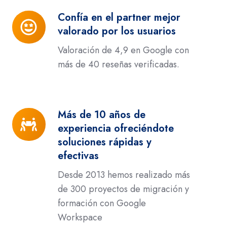
Confía en el partner mejor
Confía
valorado por los usuarios
en
el
Valoración de 4,9 en Google con
partner
más de 40 reseñas verificadas.
mejor
valorado
por
Más de 10 años de
Más
los
experiencia ofreciéndote
de
usuarios
soluciones rápidas y
10
efectivas
años
de
Desde 2013 hemos realizado más
experiencia
de 300 proyectos de migración y
ofreciéndote
formación con Google
soluciones
Workspace