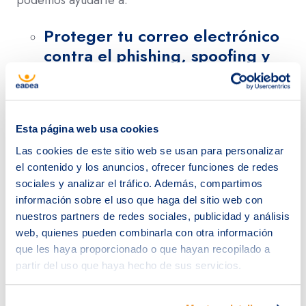
Proteger tu correo electrónico
contra el phishing, spoofing y
SPAM.
Implementar medidas de
seguridad para tus cuentas,
Esta página web usa cookies
como la verificación en dos
Las cookies de este sitio web se usan para personalizar
pasos y la protección avanzada.
el contenido y los anuncios, ofrecer funciones de redes
sociales y analizar el tráfico. Además, compartimos
información sobre el uso que haga del sitio web con
Aprender a usar y configurar
nuestros partners de redes sociales, publicidad y análisis
las herramientas de Google
web, quienes pueden combinarla con otra información
Workspace de manera efectiva.
que les haya proporcionado o que hayan recopilado a
partir del uso que haya hecho de sus servicios.
Resolver dudas sobre precios y
facturación.