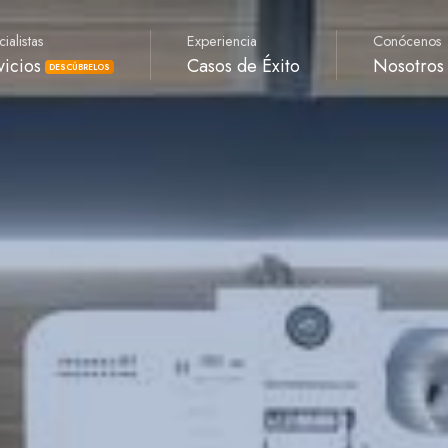
ialistas
Experiencia
Conócenos
vicios
Casos de Éxito
Nosotros
DESCÚBRELOS