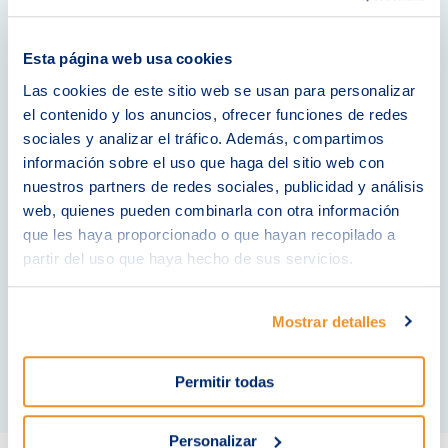
tripas de este gestor de contenidos. Sabemos
dónde y cómo tocar para sacarle el máximo
Esta página web usa cookies
partido.
Las cookies de este sitio web se usan para personalizar
Más de 10 años trabajando con
el contenido y los anuncios, ofrecer funciones de redes
WordPress.
Usamos WordPress desde que
sociales y analizar el tráfico. Además, compartimos
tenemos uso de razón. Conocemos muy bien
información sobre el uso que haga del sitio web con
todo su potencial, por eso es nuestra
nuestros partners de redes sociales, publicidad y análisis
herramienta diaria de trabajo.
web, quienes pueden combinarla con otra información
que les haya proporcionado o que hayan recopilado a
Sistema de gestión de tickets y
partir del uso que haya hecho de sus servicios.
comunicación.
Con nuestro sistema de
soporte recibiremos rápidamente los avisos e
Mostrar detalles
incidencias y sabrás en todo momento en qué
estado se encuentran.
Permitir todas
Personalizar