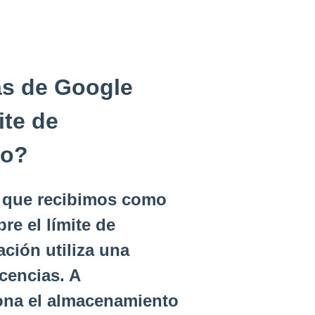
as de Google
ite de
io?
s que recibimos como
e el límite de
ción utiliza una
cencias. A
ona el almacenamiento