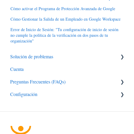
Cómo activar el Programa de Protección Avanzada de Google
Cómo Gestionar la Salida de un Empleado en Google Workspace
Error de Inicio de Sesión: "Tu configuración de inicio de sesión
no cumple la política de la verificación en dos pasos de tu
organización"
Solución de problemas
Cuenta
Usuario Google Workspace
Preguntas Frecuentes (FAQs)
Administrador Google Workspace
Configuración
Google Drive
Licencias Google Workspace
Administrador Google Workspace
Gestión Usuarios Google Workspace
Usuario Google Workspace
Administrador HubSpot