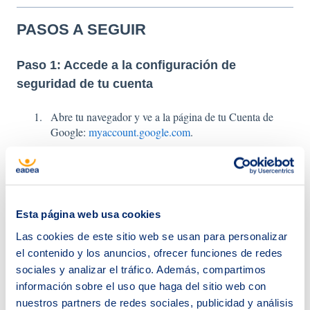
PASOS A SEGUIR
Paso 1: Accede a la configuración de
seguridad de tu cuenta
Abre tu navegador y ve a la página de tu Cuenta de
Google:
myaccount.google.com
.
Desplázate hacia abajo hasta encontrar la sección
"Cómo inicias sesión en Google" y haz clic en
"Verificación en dos pasos".
Esta página web usa cookies
Google te pedirá que introduzcas tu contraseña de
Las cookies de este sitio web se usan para personalizar
nuevo para confirmar tu identidad.
el contenido y los anuncios, ofrecer funciones de redes
sociales y analizar el tráfico. Además, compartimos
Paso 2: Añade una aplicación de autenticación
información sobre el uso que haga del sitio web con
Dentro de la configuración de "Verificación en dos
nuestros partners de redes sociales, publicidad y análisis