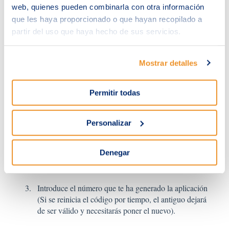
pasos", selecciona "Authenticator" y haz clic en
web, quienes pueden combinarla con otra información
"Configurar autenticador".
que les haya proporcionado o que hayan recopilado a
partir del uso que haya hecho de sus servicios.
Mostrar detalles
Permitir todas
Personalizar
En tu aplicación de autenticación, elije la opción
Denegar
"Escanear un código QR" y utiliza tu aplicación para
escanearlo.
Introduce el número que te ha generado la aplicación
(Si se reinicia el código por tiempo, el antiguo dejará
de ser válido y necesitarás poner el nuevo).